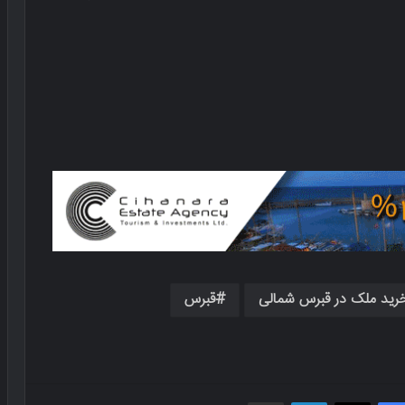
رید ملک در قبرس شمالی
قبرس
فیسبوک
X
لینکدین
اشتراک گذاری از طریق ایمیل