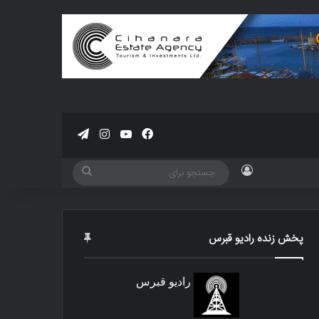
فیسبوک
یوتیوب
اینستاگرام
تلگرام
ورود
جستجو
برای
پخش زنده رادیو قبرس
رادیو قبرس