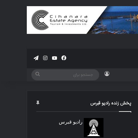
فیسبوک
یوتیوب
اینستاگرام
تلگرام
ورود
جستجو
برای
پخش زنده رادیو قبرس
رادیو قبرس