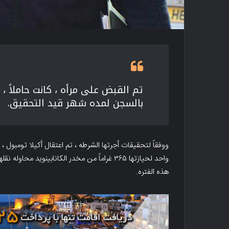
تم القبض على مرأه ، کانت حاملاً
بالسجن لمده شهر قید التحقیق.
ووفقاً لتحقیقات أجرتها الشرطه ، تم اعتقال أکیلا تومبول 
واحد لحیازتها ۳۶۵ غراماً من مخدر الکانابین
هذه الفتره.