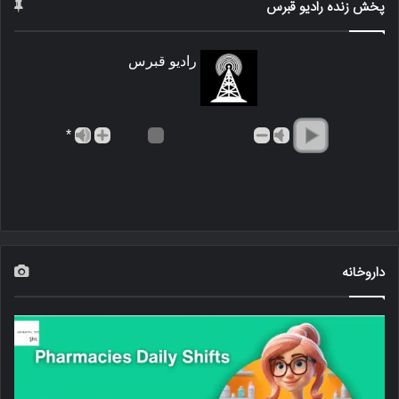
پخش زنده رادیو قبرس
رادیو قبرس
*
داروخانه