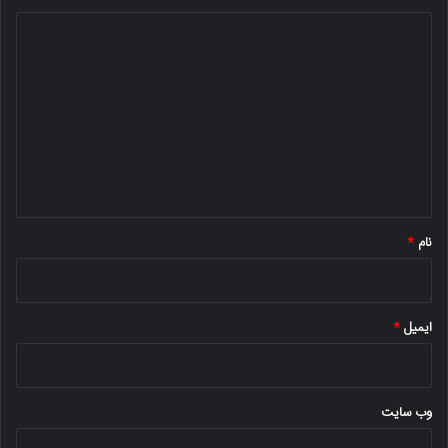
د
ی
د
گ
ا
ه
*
نام
*
ایمیل
*
وب‌ سایت