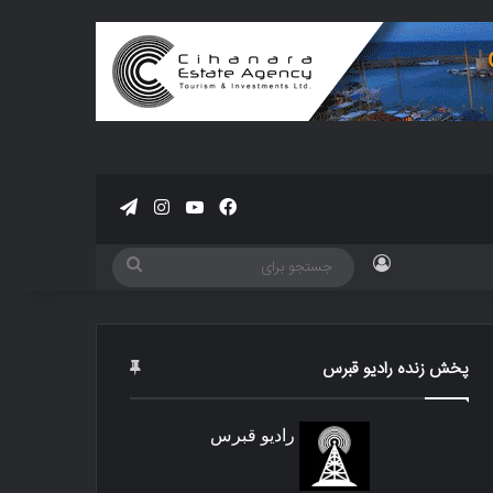
فیسبوک
یوتیوب
اینستاگرام
تلگرام
ورود
جستجو
برای
پخش زنده رادیو قبرس
رادیو قبرس