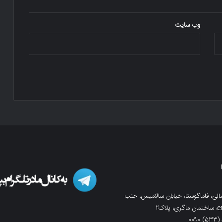
وب‌ سایت
لی، فاماگوستا، خیابان سالامیس، جنب