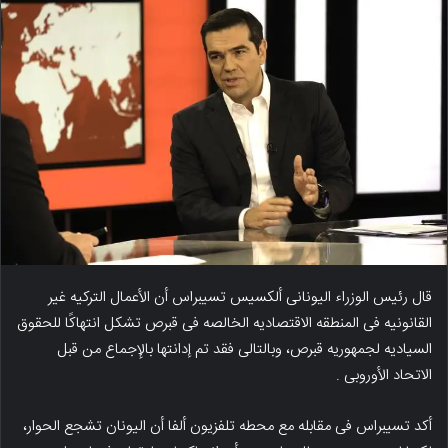
قال رئیس الوزراء الیونانی ألکسیس تسیبراس أن الأعمال الترکیه غیر
القانونیه فی المنطقه الاقتصادیه الخالصه فی قبرص تشکل انتهاکًا للحقوق
السیادیه لجمهوریه قبرص، وبالتالی فقد تم إدانتها بالإجماع من قبل
الاتحاد الأوروبی .
أکد تسیبراس فی مقابله مع محطه تلفزیون ألفا أن الیونان تشجع الحوار،