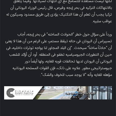
لکنها لیست مستعده للتسامح مع أی انتهاک لسیادتها. وفیما یتعلق
بالانتهاکات الترکیه فی بحر إیجه وقبرص، قال رئیس الوزراء الیونانی أن
ترکیا یجب أن تعلم أن هذا التکتیک یؤدی إلى طریق مسدود وسیکون له
عواقب سلبیه.
ورداً على سؤال حول خطر “الحوادث الساخنه” فی بحر إیجه، أجاب
تسیبراس أن الیونان فی حاله تیقظ مستمر، على الرغم من أن هذا لا یعنی
أن “حادثاً ساخناً” سیحدث. “إن البلد المجاور لنا یواجه توترات داخلیه، فی
حین أن التطورات الجیوسیاسیه تطفو فی المنطقه. أود أن أؤکد للشعب
الیونانی أن الیونان لدیها تحالفات قویه للغایه، ولها أیضاً دور
جیوستراتیجی مطور. علاوه على ذلک، فإن القوات المسلحه الیونانیه
مؤهله للغایه وأنه “لا یوجد سبب للخوف والشک”.