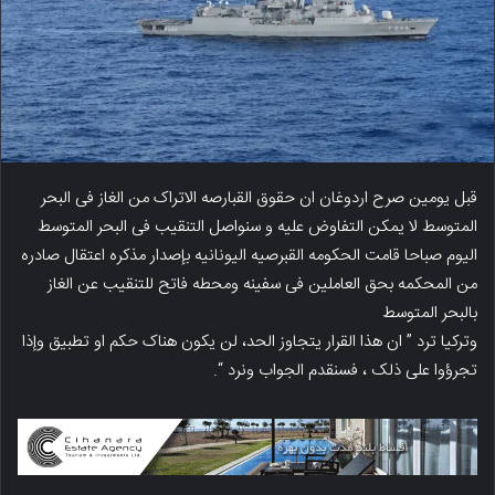
قبل یومین صرح اردوغان ان حقوق القبارصه الاتراک من الغاز فی البحر
المتوسط لا یمکن التفاوض علیه و سنواصل التنقیب فی البحر المتوسط
الیوم صباحا قامت الحکومه القبرصیه الیونانیه بإصدار مذکره اعتقال صادره
من المحکمه بحق العاملین فی سفینه ومحطه فاتح للتنقیب عن الغاز
بالبحر المتوسط
وترکیا ترد ” ان هذا القرار یتجاوز الحد، لن یکون هناک حکم او تطبیق وإذا
تجرؤوا على ذلک ، فسنقدم الجواب ونرد “.