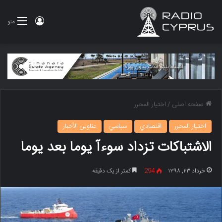
ورود
منو
صفحه اصلی
/
اختيار المحرر
اختيار المحرر
اقتصادي
سياسي
عناوين الأخبار
الاشتباکات تزداد سوءآ یوما بعد یوما
خرداد ۲۳, ۱۳۹۸
294
کمتر از یک دقیقه