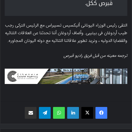
قبرص ککل.
التقى رئیس الوزراء الیونانی ألیکسیس تسیبراس مع الرئیس الترکی رجب
طیب أردوغان فی بیتیبی. وأضاف أردوغان أننا تحدثنا عن العلاقات الثنائیه
والقضایا الدولیه ، ونرید تطویر علاقاتنا الثنائیه مع دوله الیونان المجاوره.
ترجمه معینه من قبل فریق رادیو قبرص
فیسبوک
X
لینکدین
واتس اپ
تلگرام
اشتراک گذاری از طریق ایمیل