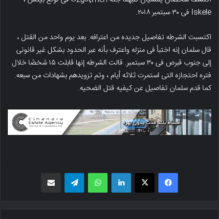
Iskele فی ۳۰ سبتمبر ۲۰۱۸.
اکتسبت الشرطه تفاصیل جدیده من اعترافه. بعد یوم واحد من القتل ،
قال سلمان إنه اختبأ فی منزله واعترف بأنه عبر الحدود بشکل غیر قانونی
إلى جنوب قبرص فی ۳۰ سبتمبر. قالت الشرطه إنها قابلت ۱۵ شخصًا خلال
فتره احتجازه التی استمرت ثلاثه أیام ، وتم تزویدهم بشهادات من سبعه.
کما قدم سلمان تفاصیل عن کیفیه قتل الضحیه.
فیسبوک
X
لینکدین
واتس اپ
تلگرام
اشتراک گذاری از طریق ایمیل