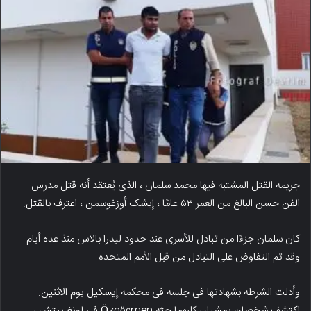
جریمه القتل المشتبه فیها محمد سلمان ، الذی یُعتقد أنه قتل مدرس
الفن حسن البالغ من العمر ۵۳ عامًا ، إیشک أوزغوسمن ، اعترف بالقتل.
کان سلمان جزءًا من تبادل للأسرى عند حدود لیدرا بالاس منذ عده أیام.
وقد تم التفاوض على التبادل من قبل الأمم المتحده.
وأدلت الشرطه بشهادتها فی جلسه فی محکمه إیسکیل یوم الاثنین.
اکتشف شخصان یمشیان کلبهما جثه Özgöçmen فی لونغ بیتش ،