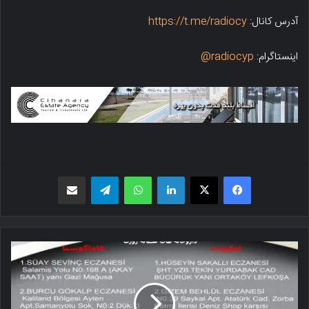
آدرس کانال:
https://t.me/radiocy
اینستاگرام:
radiocyp@
فیسبوک
X
لینکدین
واتس اپ
تلگرام
اشتراک گذاری از طریق ایمیل