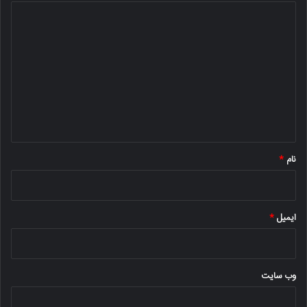
د
ی
د
گ
ا
ه
*
نام
*
ایمیل
*
وب‌ سایت