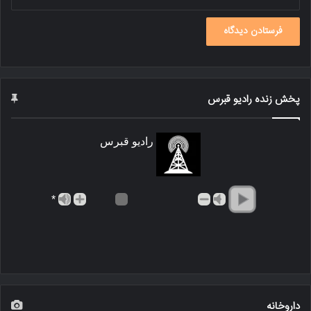
پخش زنده رادیو قبرس
رادیو قبرس
*
داروخانه