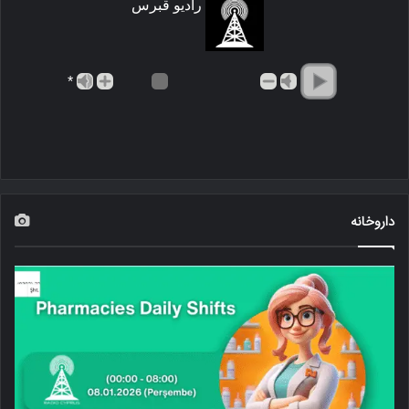
رادیو قبرس
*
داروخانه