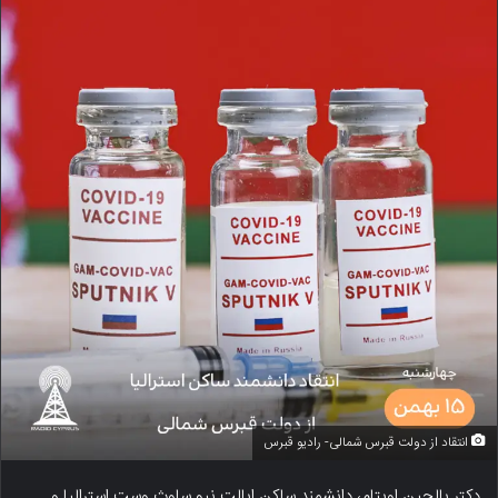
انتقاد از دولت قبرس شمالی- رادیو قبرس
دکتر یالچین اویتام، دانشمند ساکن ایالت نیو ساوث وست استرالیا و