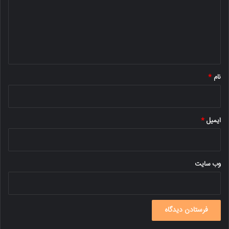
گ
ا
ه
*
نام
*
ایمیل
*
وب‌ سایت