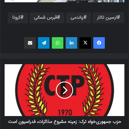
ارسین تاتار
پاندمی
قبرس شمالی
کرونا
فیسبوک
X
لینکدین
واتس اپ
تلگرام
اشتراک گذاری از طریق ایمیل
حزب جمهوری‌خواه ترک: زمینه مشروع مذاکرات، فدراسیون است