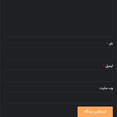
د
گ
ا
ه
*
نام
*
ایمیل
*
وب‌ سایت