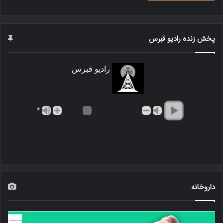
پخش زنده رادیو قبرس
رادیو قبرس
*
داروخانه