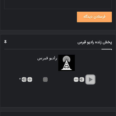
پخش زنده رادیو قبرس
رادیو قبرس
*