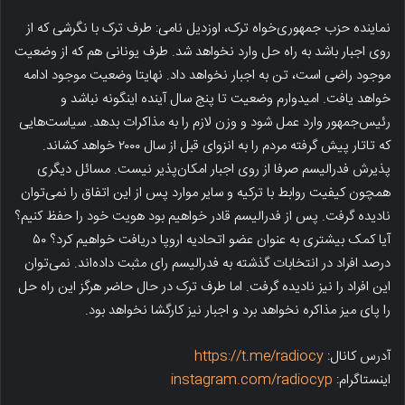
نماینده حزب جمهوری‌خواه ترک، اوزدیل نامی: طرف ترک با نگرشی که از
روی اجبار باشد به راه حل وارد نخواهد شد. طرف یونانی هم که از وضعیت
موجود راضی است، تن به اجبار نخواهد داد. نهایتا وضعیت موجود ادامه
خواهد یافت. امیدوارم وضعیت تا پنج سال آینده اینگونه نباشد و
رئیس‌جمهور وارد عمل شود و وزن لازم را به مذاکرات بدهد. سیاست‌هایی
که تاتار پیش گرفته مردم را به انزوای قبل از سال ۲۰۰۰ خواهد کشاند.
پذیرش فدرالیسم صرفا از روی اجبار امکان‌پذیر نیست. مسائل دیگری
همچون کیفیت روابط با ترکیه و سایر موارد پس از این اتفاق را نمی‌توان
نادیده گرفت. پس از فدرالیسم قادر خواهیم بود هویت خود را حفظ کنیم؟
آیا کمک بیشتری به عنوان عضو اتحادیه اروپا دریافت خواهیم کرد؟ ۵۰
درصد افراد در انتخابات گذشته به فدرالیسم رای مثبت داده‌اند. نمی‌توان
این افراد را نیز نادیده گرفت. اما طرف ترک در حال حاضر هرگز این راه حل
را پای میز مذاکره نخواهد برد و اجبار نیز کارگشا نخواهد بود.
آدرس کانال:
https://t.me/radiocy
اینستاگرام:
instagram.com/radiocyp