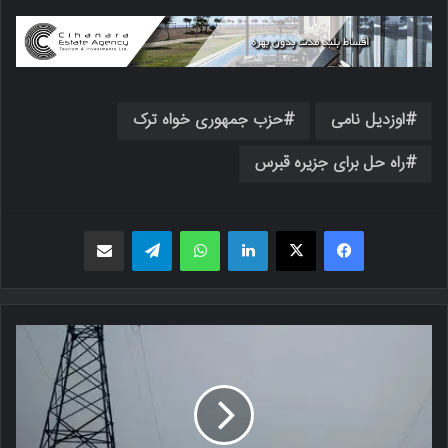
اوزدیل نامی
حزب جمهوری خواه ترک
راه حل برای جزیره قبرس
فیسبوک
X
لینکدین
واتس اپ
تلگرام
اشتراک گذاری از طریق ایمیل