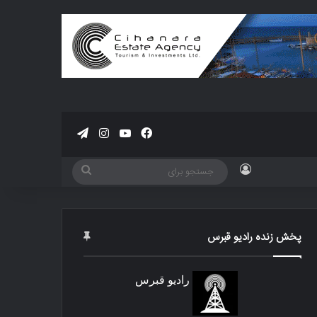
فیسبوک
یوتیوب
اینستاگرام
تلگرام
ورود
جستجو
برای
پخش زنده رادیو قبرس
رادیو قبرس