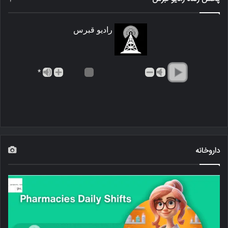
رادیو قبرس
*
داروخانه