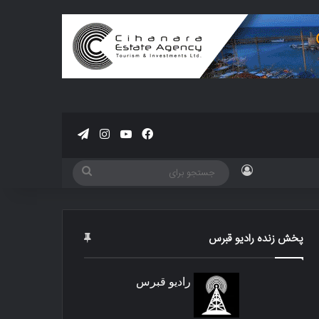
فیسبوک
یوتیوب
اینستاگرام
تلگرام
ورود
جستجو
برای
پخش زنده رادیو قبرس
رادیو قبرس