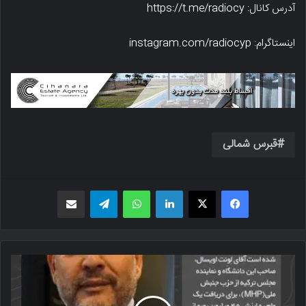
آدرس کانال: https://t.me/radiocy
اینستاگرام: instagram.com/radiocyp
قبرس شمالی
فیسبوک
X
لینکدین
واتس اپ
تلگرام
اشتراک گذاری از طریق ایمیل