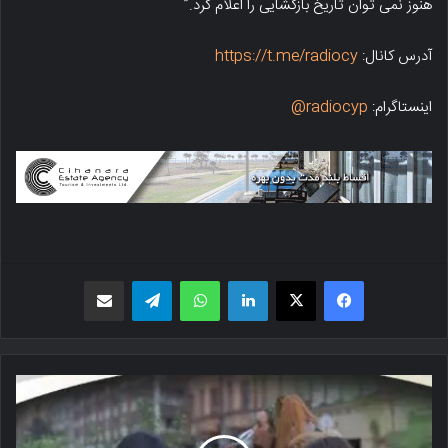
هنوز نمی توان تاریخ بازگشایی را اعلام کرد.”
آدرس کانال:
https://t.me/radiocy
اینستاگرام:
radiocyp@
فیسبوک
X
لینکدین
واتس اپ
تلگرام
اشتراک گذاری از طریق ایمیل