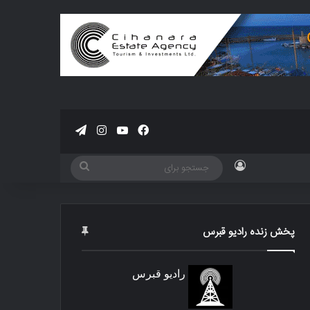
فیسبوک
یوتیوب
اینستاگرام
تلگرام
ورود
جستجو
برای
پخش زنده رادیو قبرس
رادیو قبرس