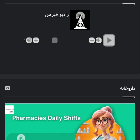
رادیو قبرس
*
داروخانه