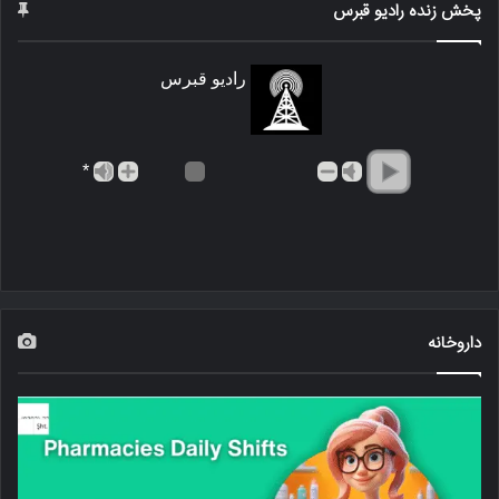
پخش زنده رادیو قبرس
رادیو قبرس
*
داروخانه