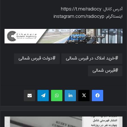
آدرس کانال: https://t.me/radiocy
اینستاگرام: instagram.com/radiocyp
خرید املاک در قبرس شمالی
دولت قبرس شمالی
قبرس شمالی
فیسبوک
X
لینکدین
واتس اپ
تلگرام
اشتراک گذاری از طریق ایمیل