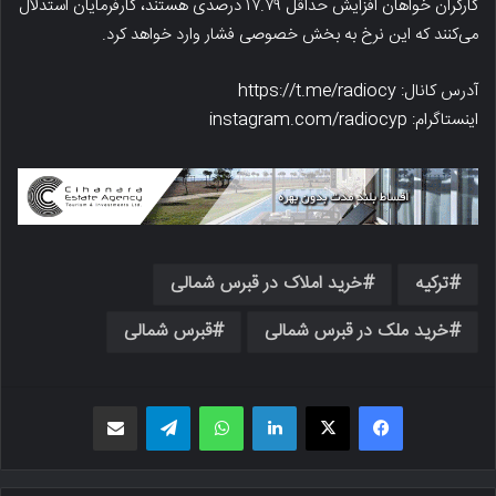
کارگران خواهان افزایش حداقل ۱۷.۷۹ درصدی هستند، کارفرمایان استدلال
می‌کنند که این نرخ به بخش خصوصی فشار وارد خواهد کرد.
آدرس کانال: https://t.me/radiocy
اینستاگرام: instagram.com/radiocyp
ترکیه
خرید املاک در قبرس شمالی
خرید ملک در قبرس شمالی
قبرس شمالی
فیسبوک
X
لینکدین
واتس اپ
تلگرام
اشتراک گذاری از طریق ایمیل