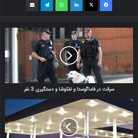
سرقت در فاماگوستا و لفکوشا و دستگیری 3 نفر