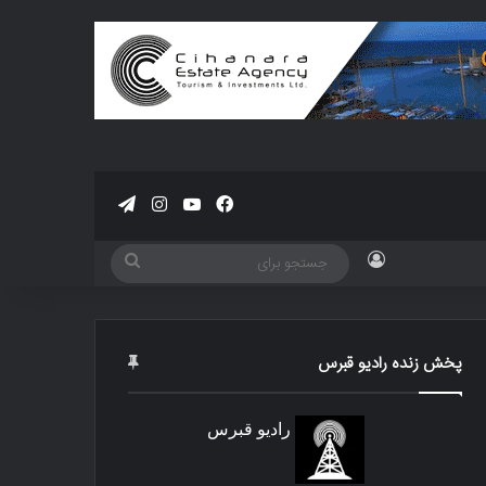
فیسبوک
یوتیوب
اینستاگرام
تلگرام
ورود
جستجو
برای
پخش زنده رادیو قبرس
رادیو قبرس