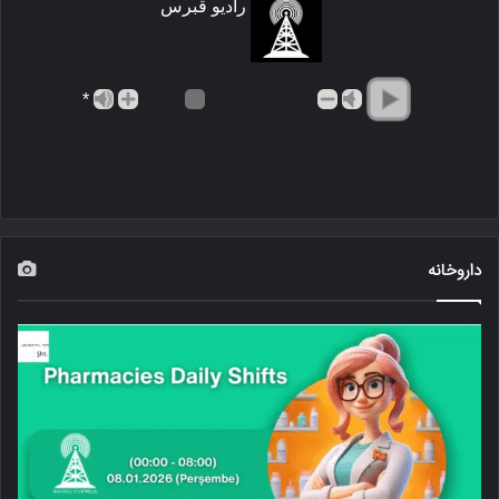
رادیو قبرس
*
داروخانه