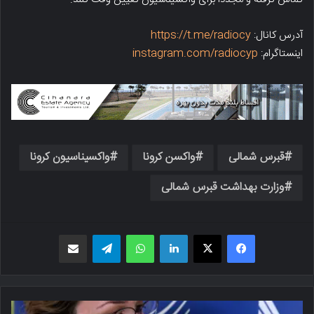
آدرس کانال:
https://t.me/radiocy
اینستاگرام:
instagram.com/radiocyp
قبرس شمالی
واکسن کرونا
واکسیناسیون کرونا
وزارت بهداشت قبرس شمالی
فیسبوک
X
لینکدین
واتس اپ
تلگرام
اشتراک گذاری از طریق ایمیل