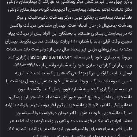
بالای چهل سال نیز در شش مرکز بهداشتی که عبارتند از: بیمارستان دولتی
دکتر نالبانت اوئلو لفکوشا، بیمارستان آکچیچک گیرنه، بیمارستان دولتی
فاماگوستا، بیمارستان چنگیز توپل، مرکز بهداشت دئیرمانلیک و مرکز
بهداشت چاملیبال در حال انجام است. بیماران متقاضی دریافت واکسن
که در بیمارستان بستری هستند یا بستگان این افراد پس از دریافت پیام
تعیین وقت قبلی، باید با شماره ۱۱۱۱ وزارت بهداشت تماس بگیرند. بیماران
مبتلا به بیماری‌های مزمن زیر پنجاه سال پس از درخواست باید مستندات
مربوط به بیماری خود را در سامانه asibilgisistemi.com بارگزاری کنند
و پس از آن گزارش بیماری خود را به شماره واتس اپ ۰۵۴۸۸۲۳۹۹۸۸
ارسال نمایند. کارکنان مراکز بهداشتی که هنوز واکسینه نشده‌اند نیز به
همین شیوه باید مدارک مربوط به اشتغال خود به عنوان پرسنل بهداشت را
در سیستم بارگزاری کرده و به شماره فوق ارسال کنند. واکسیناسیون
دانشجویان داخل و خارج کشور هنوز آغاز نشده اما دانشجویان پزشکی،
دندانپزشکی کلاس ۶ و ۵ و دانشجویان ترم آخر پرستاری می‌توانند با ارائه
مدارک دانشجویی خود به عنوان کادر درمان درخواست واکسیناسیون
دهند. افرادی که قبلا درخواست داده و تعیین وقت کرده بودند اما به هر
دلیل قادر به مراجعه برای واکسیناسیون نبوده‌اند، می‌توانند با شماره ۱۱۱۱
تماس گرفته و مجددا برای واکسیناسیون تعیین وقت کنند.