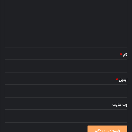
ی
د
گ
ا
ه
*
نام
*
ایمیل
*
وب‌ سایت