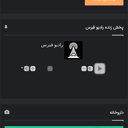
پخش زنده رادیو قبرس
رادیو قبرس
*
داروخانه