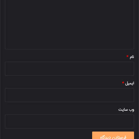
د
گ
ا
ه
*
نام
*
ایمیل
*
وب‌ سایت