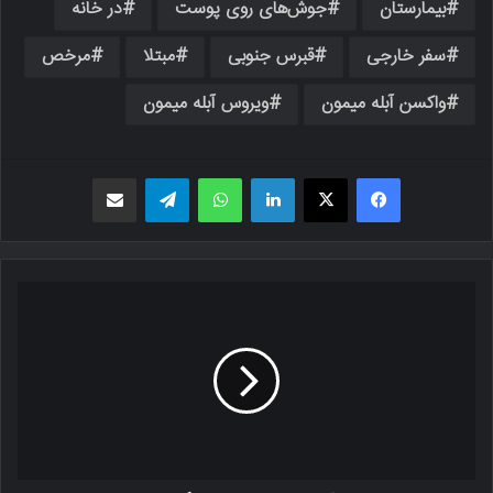
بیمارستان
جوش‌های روی پوست
در خانه
سفر خارجی
قبرس جنوبی
مبتلا
مرخص
واکسن آبله میمون
ویروس آبله میمون
فیسبوک
X
لینکدین
واتس اپ
تلگرام
اشتراک گذاری از طریق ایمیل