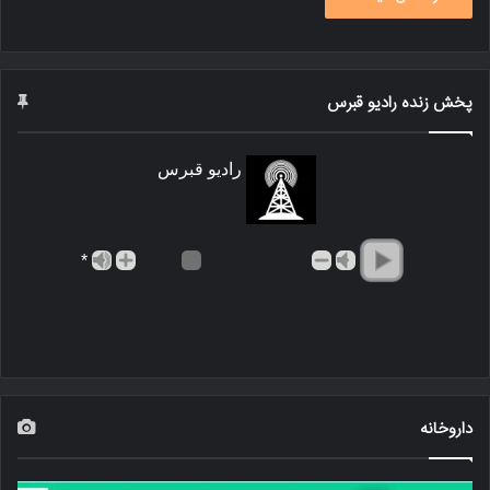
پخش زنده رادیو قبرس
رادیو قبرس
*
داروخانه