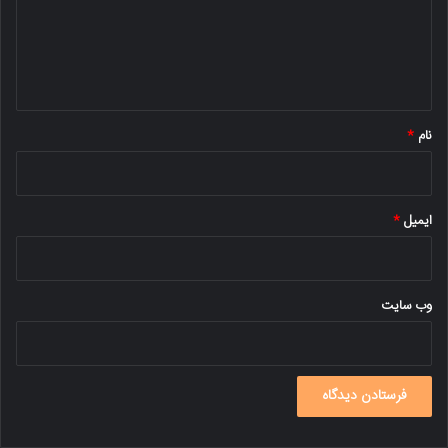
گ
ا
ه
*
نام
*
ایمیل
*
وب‌ سایت