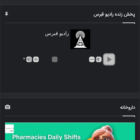
پخش زنده رادیو قبرس
رادیو قبرس
*
داروخانه