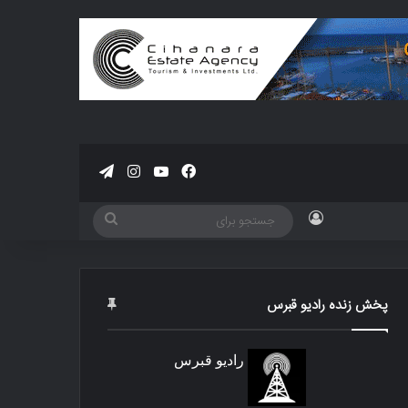
فیسبوک
یوتیوب
اینستاگرام
تلگرام
ورود
جستجو
برای
پخش زنده رادیو قبرس
رادیو قبرس