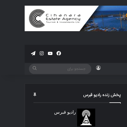
فیسبوک
یوتیوب
اینستاگرام
تلگرام
ورود
جستجو
برای
پخش زنده رادیو قبرس
رادیو قبرس