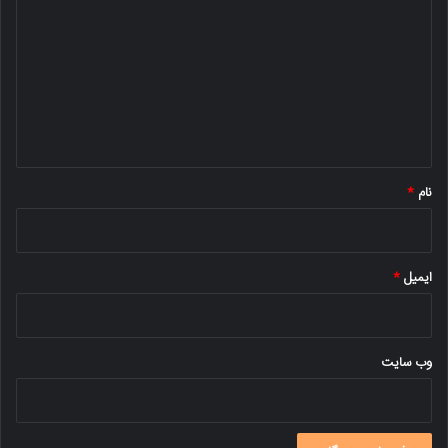
ی
د
گ
ا
ه
*
نام
*
ایمیل
*
وب‌ سایت