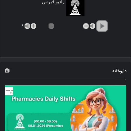
رادیو قبرس
*
داروخانه