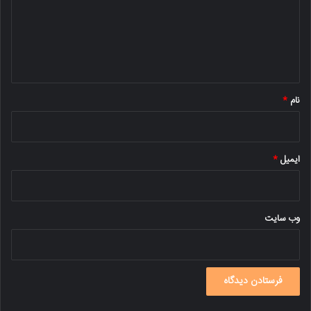
گ
ا
ه
*
نام
*
ایمیل
*
وب‌ سایت