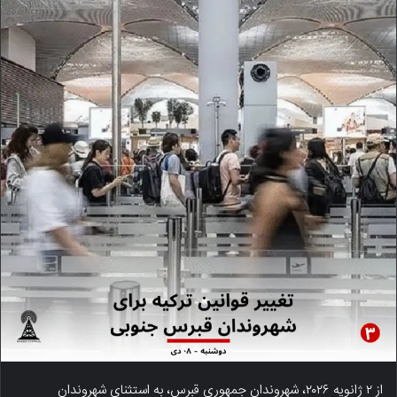
از ۲ ژانویه ۲۰۲۶، شهروندان جمهوری قبرس، به استثنای شهروندان