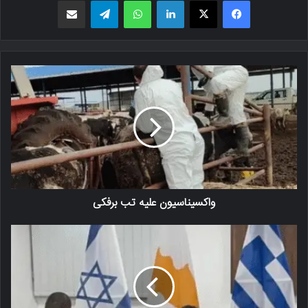
فیسبوک
X
لینکدین
واتس اپ
تلگرام
اشتراک گذاری از طریق ایمیل
واکسیناسیون علیه تب برفکی