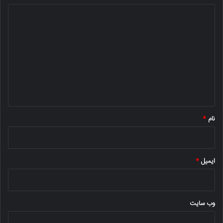
د
ی
د
گ
ا
ه
*
نام
*
ایمیل
*
وب‌ سایت