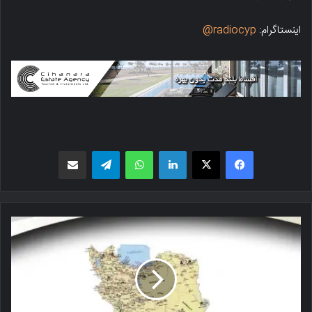
اینستاگرام:
radiocyp@
فیسبوک
X
لینکدین
واتس اپ
تلگرام
اشتراک گذاری از طریق ایمیل