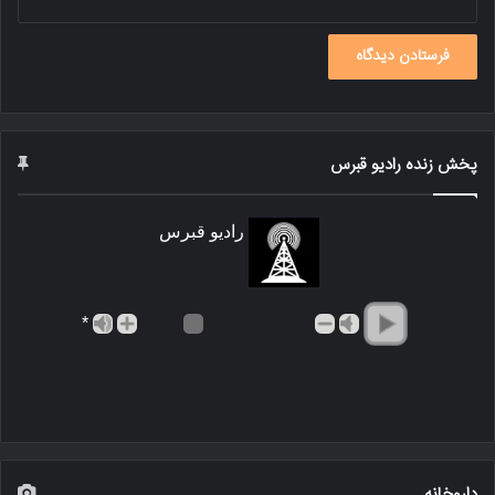
پخش زنده رادیو قبرس
رادیو قبرس
*
داروخانه