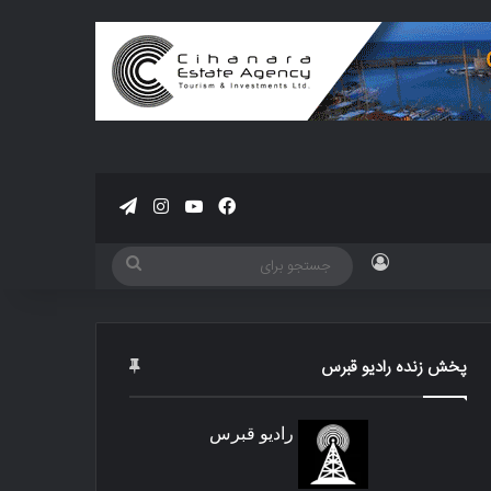
فیسبوک
یوتیوب
اینستاگرام
تلگرام
ورود
جستجو
برای
پخش زنده رادیو قبرس
رادیو قبرس