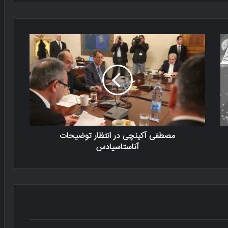
مصطفی آکینچی در انتظار توضیحات
آناستاسیادس