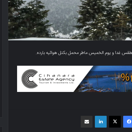
طقس غدا و یوم الخمیس ماطر محمل بکتل هوائیه بارده.
فیسبوک
X
لینکدین
اشتراک گذاری از طریق ایمیل