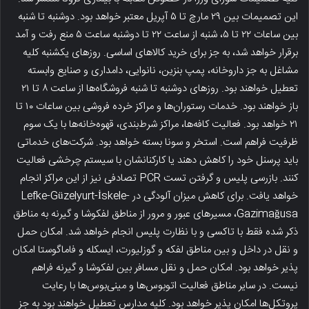
این تصمیمات بین ۲۹ مارچ تا ۵ آپریل معتبر خواهد بود. دوشنبه تا شنبه
بین ساعات ۲۲ تا ۵، شنبه از ساعت ۲۲ تا دوشنبه ساعت ۵ منع رفت و آمد
برقرار خواهد شد، به جز برای خرید کالاهای اساسی. روزهای یکشنبه کلیه
مشاغل به جز داروخانه‌، پمپ بنزین‌، نانوایی‌، دامداری‌ و صنایع وابسته
تعطیل خواهند بود. روزهای دوشنبه تا شنبه فروشگاه‌ها از ساعت ۸ تا ۲۱
باز خواهند بود. خدمات رستوران‌ها و مراکز خرده فروشی بین ساعات ۱۰ تا
۲۱ خواهد بود. فعالیت کافه‌ها، مراکز شرط‌بندی، قهوه‌خانه‌ها با یک سوم
ظرفیت فراهم است. استخر و سونا بسته خواهد بود. شرکت‌های خدماتی
باید پرسنل خود را کاهش دهند یا کارکنانشان با سیستم چرخشی فعالیت
کنند. بازرسی پلیس و گرفتن تست PCR تصادفی نیز از این مراکز انجام
خواهد یافت. برای کاهش میزان آلودگی در Lefke-Güzelyurt-İskele-
Gazimağusa، مسیرهای عبور و مرور از مناطق لفکوشا و گیرنه به مناطق
ذکر شده فقط با تاکسی و با نظارت پلیس انجام خواهد شد. امکان حمل
و نقل در داخل و بین مناطق لفکه و گوزلیورت، ایسکله و فاماگوستا امکان
پذیر خواهد بود. امکان حمل و نقل مسافر بین لفکوشا و گیرنه فراهم
نیست. در سایر مناطق فعالیت اتوبوس‌ها و مینی‌بوس‌ها با رعایت
پروتکل‌ها امکان پذیر خواهد بود. کلیه مدارس تعطیل خواهند بود به جز