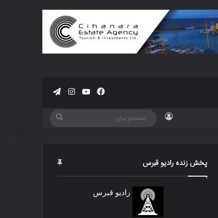
فیسبوک
یوتیوب
اینستاگرام
تلگرام
ورود
جستجو
برای
پخش زنده رادیو قبرس
رادیو قبرس