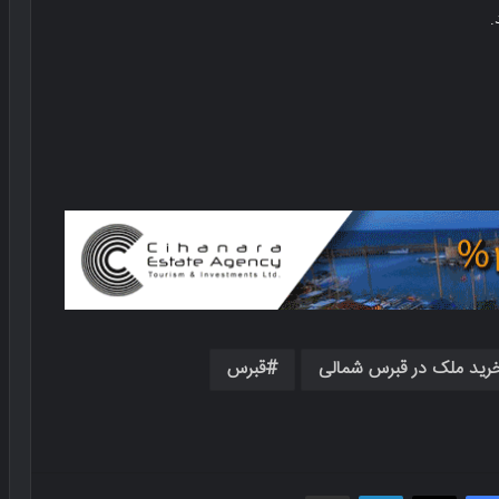
رید ملک در قبرس شمالی
قبرس
فیسبوک
X
لینکدین
اشتراک گذاری از طریق ایمیل