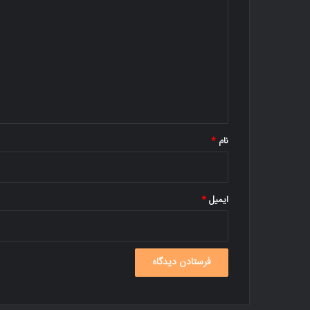
ی
د
گ
ا
ه
*
نام
*
ایمیل
*