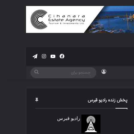
فیسبوک
یوتیوب
اینستاگرام
تلگرام
ورود
جستجو
برای
پخش زنده رادیو قبرس
رادیو قبرس