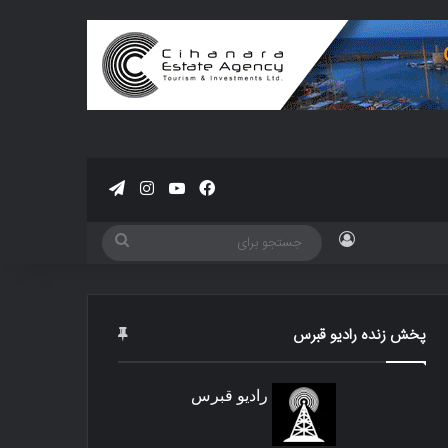
فیسبوک
یوتیوب
اینستاگرام
تلگرام
ورود
جستجو
برای
پخش زنده رادیو قبرس
رادیو قبرس