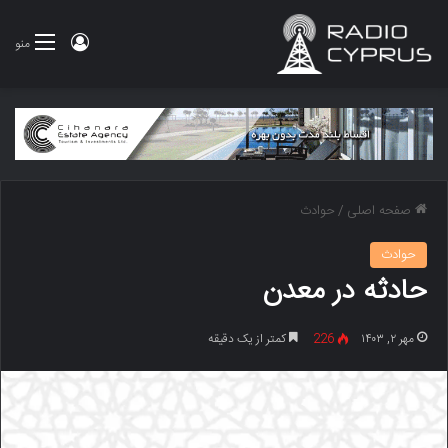
ورود
منو
صفحه اصلی
/
حوادث
حوادث
حادثه در معدن
مهر ۲, ۱۴۰۳
226
کمتر از یک دقیقه