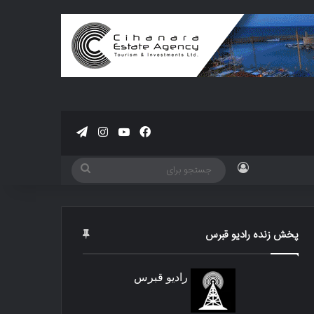
فیسبوک
یوتیوب
اینستاگرام
تلگرام
ورود
جستجو
برای
پخش زنده رادیو قبرس
رادیو قبرس