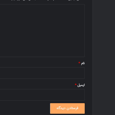
د
ی
د
گ
ا
ه
*
نام
*
ایمیل
*