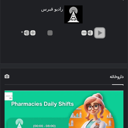
رادیو قبرس
*
داروخانه