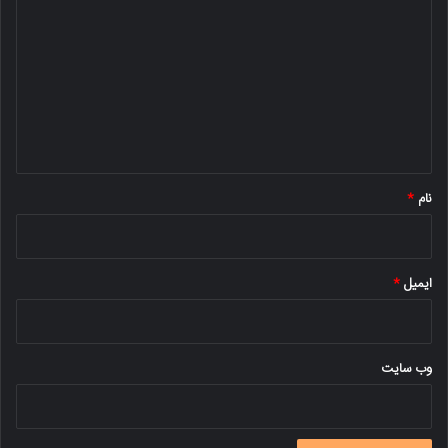
ی
د
گ
ا
ه
*
نام
*
ایمیل
*
وب‌ سایت