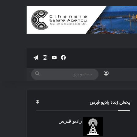
فیسبوک
یوتیوب
اینستاگرام
تلگرام
ورود
جستجو
برای
پخش زنده رادیو قبرس
رادیو قبرس