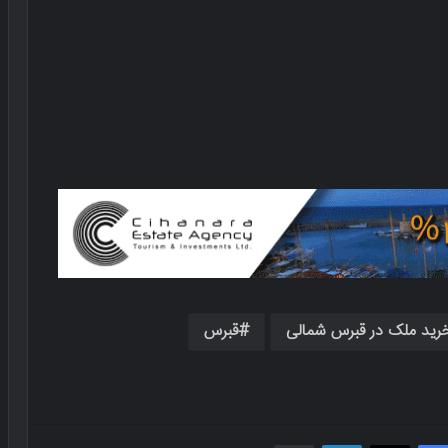
رید ملک در قبرس شمالی
قبرس
فیسبوک
X
لینکدین
اشتراک گذاری از طریق ایمیل