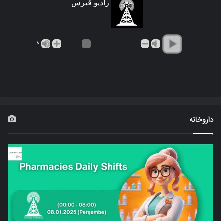
رادیو قبرس
*
داروخانه